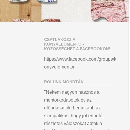
CSATLAKOZZ A
KÖNYVELŐMENTOR
KÖZÖSSÉGHEZ A FACEBOOKON!
https://www.facebook.com/groups/k
onyvelomentor
RÓLUNK MONDTÁK
"Nekem nagyon hasznos a
mentorkodásotok és az
előadásaitok! Leginkább az
szimpatikus, hogy jól érthető,
részletes válaszokat adtok a