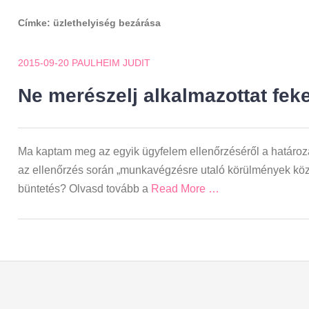
Címke:
üzlethelyiség bezárása
2015-09-20
PAULHEIM JUDIT
Ne merészelj alkalmazottat feket
Ma kaptam meg az egyik ügyfelem ellenőrzéséről a határoza
az ellenőrzés során „munkavégzésre utaló körülmények közöt
büntetés? Olvasd tovább a
Read More …