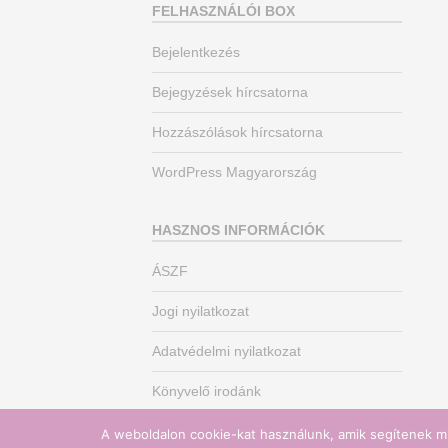
FELHASZNÁLÓI BOX
Bejelentkezés
Bejegyzések hírcsatorna
Hozzászólások hírcsatorna
WordPress Magyarország
HASZNOS INFORMÁCIÓK
ÁSZF
Jogi nyilatkozat
Adatvédelmi nyilatkozat
Könyvelő irodánk
A weboldalon cookie-kat használunk, amik segítenek mi