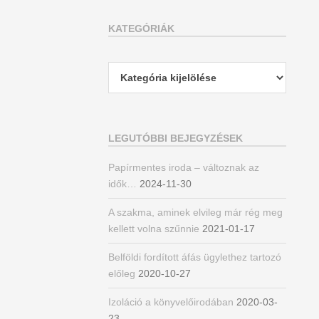
KATEGÓRIÁK
Kategóriák
LEGUTÓBBI BEJEGYZÉSEK
Papírmentes iroda – változnak az
idők…
2024-11-30
A szakma, aminek elvileg már rég meg
kellett volna szűnnie
2021-01-17
Belföldi fordított áfás ügylethez tartozó
előleg
2020-10-27
Izoláció a könyvelőirodában
2020-03-
23