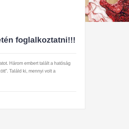
én foglalkoztatni!!!
tot. Három embert talált a hatóság
t”. Találd ki, mennyi volt a