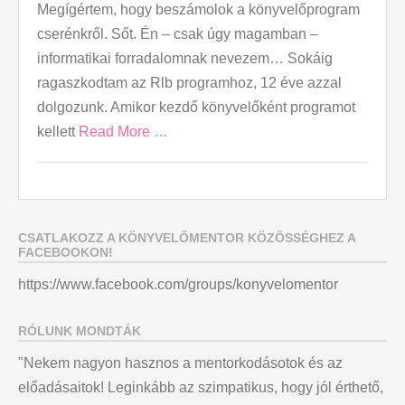
Megígértem, hogy beszámolok a könyvelőprogram
cserénkről. Sőt. Én – csak úgy magamban –
informatikai forradalomnak nevezem… Sokáig
ragaszkodtam az Rlb programhoz, 12 éve azzal
dolgozunk. Amikor kezdő könyvelőként programot
kellett
Read More …
CSATLAKOZZ A KÖNYVELŐMENTOR KÖZÖSSÉGHEZ A
FACEBOOKON!
https://www.facebook.com/groups/konyvelomentor
RÓLUNK MONDTÁK
"Nekem nagyon hasznos a mentorkodásotok és az
előadásaitok! Leginkább az szimpatikus, hogy jól érthető,