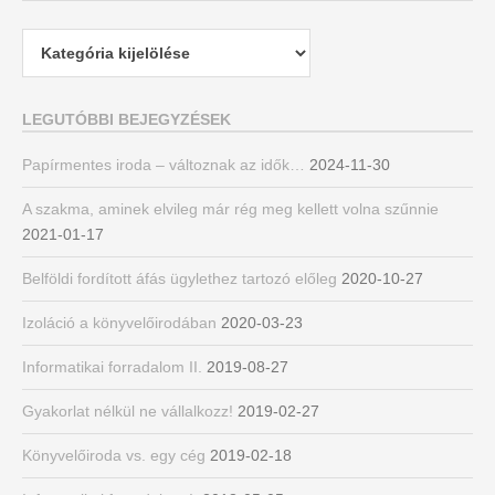
Kategóriák
LEGUTÓBBI BEJEGYZÉSEK
Papírmentes iroda – változnak az idők…
2024-11-30
A szakma, aminek elvileg már rég meg kellett volna szűnnie
2021-01-17
Belföldi fordított áfás ügylethez tartozó előleg
2020-10-27
Izoláció a könyvelőirodában
2020-03-23
Informatikai forradalom II.
2019-08-27
Gyakorlat nélkül ne vállalkozz!
2019-02-27
Könyvelőiroda vs. egy cég
2019-02-18