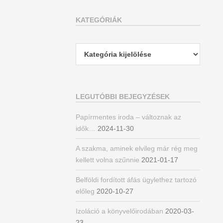
KATEGÓRIÁK
Kategóriák
LEGUTÓBBI BEJEGYZÉSEK
Papírmentes iroda – változnak az
idők…
2024-11-30
A szakma, aminek elvileg már rég meg
kellett volna szűnnie
2021-01-17
Belföldi fordított áfás ügylethez tartozó
előleg
2020-10-27
Izoláció a könyvelőirodában
2020-03-
23