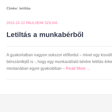
Címke:
letiltás
2015-10-22
PAULHEIM SZILVIA
Letiltás a munkabérből
A gyakorlatban nagyon sokszor előfordul – mivel egy kisvál
bérszámfejtő is -, hogy egy munkavállaló bérére letiltás érk
mostanában egyre gyakrabban –
Read More …