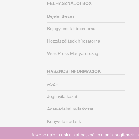
FELHASZNÁLÓI BOX
Bejelentkezés
Bejegyzések hírcsatorna
Hozzászólások hírcsatorna
WordPress Magyarország
HASZNOS INFORMÁCIÓK
ÁSZF
Jogi nyilatkozat
Adatvédelmi nyilatkozat
Könyvelő irodánk
A weboldalon cookie-kat használunk, amik segítenek mi