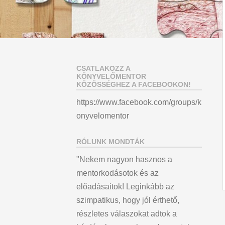
CSATLAKOZZ A
KÖNYVELŐMENTOR
KÖZÖSSÉGHEZ A FACEBOOKON!
https://www.facebook.com/groups/k
onyvelomentor
RÓLUNK MONDTÁK
"Nekem nagyon hasznos a
mentorkodásotok és az
előadásaitok! Leginkább az
szimpatikus, hogy jól érthető,
részletes válaszokat adtok a