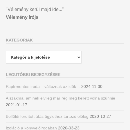
"Vélemény kerül majd ide..."
Vélemény írója
KATEGÓRIÁK
Kategóriák
LEGUTÓBBI BEJEGYZÉSEK
Papírmentes iroda – változnak az idők…
2024-11-30
A szakma, aminek elvileg már rég meg kellett volna szűnnie
2021-01-17
Belföldi fordított áfás ügylethez tartozó előleg
2020-10-27
Izoláció a könyvelőirodában
2020-03-23