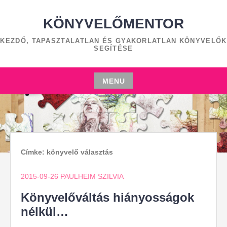
Skip
to
KÖNYVELŐMENTOR
content
KEZDŐ, TAPASZTALATLAN ÉS GYAKORLATLAN KÖNYVELŐK
SEGÍTÉSE
MENU
Skip
to
content
Címke:
könyvelő választás
2015-09-26
PAULHEIM SZILVIA
Könyvelőváltás hiányosságok
nélkül…