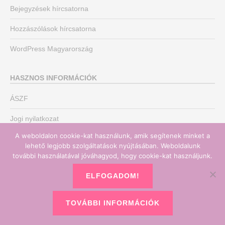
Bejegyzések hírcsatorna
Hozzászólások hírcsatorna
WordPress Magyarország
HASZNOS INFORMÁCIÓK
ÁSZF
Jogi nyilatkozat
A weboldalon cookie-kat használunk, amik segítenek minket a
Adatvédelmi nyilatkozat
lehető legjobb szolgáltatások nyújtásában. Weboldalunk
további használatával jóváhagyod, hogy cookie-kat használjunk.
Könyvelő irodánk
ELFOGADOM!
TOVÁBBI INFORMÁCIÓK
Copyright © 2026
Könyvelőmentor
•
Chicago by
Catch Themes