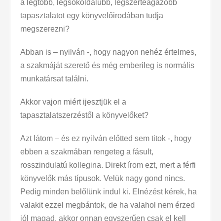
a legtöbb, legsokoldalúbb, legszerteágazóbb
tapasztalatot egy könyvelőirodában tudja
megszerezni?
Abban is – nyilván -, hogy nagyon nehéz értelmes,
a szakmáját szerető és még emberileg is normális
munkatársat találni.
Akkor vajon miért ijesztjük el a
tapasztalatszerzéstől a könyvelőket?
Azt látom – és ez nyilván előtted sem titok -, hogy
ebben a szakmában rengeteg a fásult,
rosszindulatú kollegina. Direkt írom ezt, mert a férfi
könyvelők más típusok. Velük nagy gond nincs.
Pedig minden belőlünk indul ki. Elnézést kérek, ha
valakit ezzel megbántok, de ha valahol nem érzed
jól magad, akkor onnan egyszerűen csak el kell