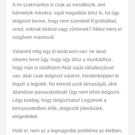
A mi szakmánkra is csak az vonatkozik, ami
bármelyik másikra: saját magaddal tolsz ki, ha úgy
dolgozol benne, hogy nem szereted! Kipróbáltad,
unod, soknak találod vagy zűrösnek? Akkor menj el
sürgősen máshová!
Valamint még egy jó tanácsom van: ne akarj
sikeres lenni úgy, hogy úgy állsz a munkádhoz,
hogy más is odaférjen! Akár saját vállalkozásod
van, akár csak dolgozol valahol, mindenképpen te
legyél a legjobb. Ne keresd azok társaságát, akik
állandóan panaszkodnak! Úgy nem lehet dolgozni.
Légy boldog, hogy dolgozhatsz! Legyenek a
környezetedben élők, dolgozók jókedvűek,
elégedettek.
Hidd el, nem az a legnagyobb probléma az életben,