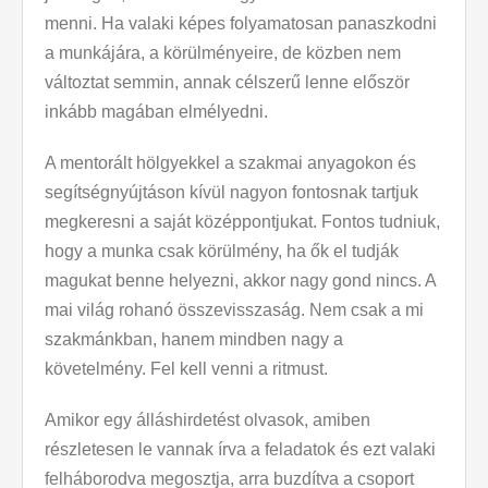
menni. Ha valaki képes folyamatosan panaszkodni
a munkájára, a körülményeire, de közben nem
változtat semmin, annak célszerű lenne először
inkább magában elmélyedni.
A mentorált hölgyekkel a szakmai anyagokon és
segítségnyújtáson kívül nagyon fontosnak tartjuk
megkeresni a saját középpontjukat. Fontos tudniuk,
hogy a munka csak körülmény, ha ők el tudják
magukat benne helyezni, akkor nagy gond nincs. A
mai világ rohanó összevisszaság. Nem csak a mi
szakmánkban, hanem mindben nagy a
követelmény. Fel kell venni a ritmust.
Amikor egy álláshirdetést olvasok, amiben
részletesen le vannak írva a feladatok és ezt valaki
felháborodva megosztja, arra buzdítva a csoport