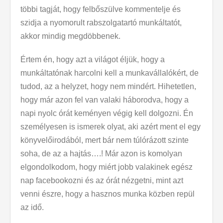
többi tagját, hogy felbőszülve kommentelje és
szidja a nyomorult rabszolgatartó munkáltatót,
akkor mindig megdöbbenek.
Értem én, hogy azt a világot éljük, hogy a
munkáltatónak harcolni kell a munkavállalókért, de
tudod, az a helyzet, hogy nem mindért. Hihetetlen,
hogy már azon fel van valaki háborodva, hogy a
napi nyolc órát keményen végig kell dolgozni. Én
személyesen is ismerek olyat, aki azért ment el egy
könyvelőirodából, mert bár nem túlórázott szinte
soha, de az a hajtás….! Már azon is komolyan
elgondolkodom, hogy miért jobb valakinek egész
nap facebookozni és az órát nézgetni, mint azt
venni észre, hogy a hasznos munka közben repül
az idő.