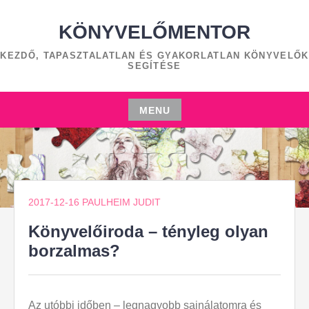
Skip
to
KÖNYVELŐMENTOR
content
KEZDŐ, TAPASZTALATLAN ÉS GYAKORLATLAN KÖNYVELŐK
SEGÍTÉSE
MENU
Skip
to
content
2017-12-16
PAULHEIM JUDIT
Könyvelőiroda – tényleg olyan
borzalmas?
Az utóbbi időben – legnagyobb sajnálatomra és