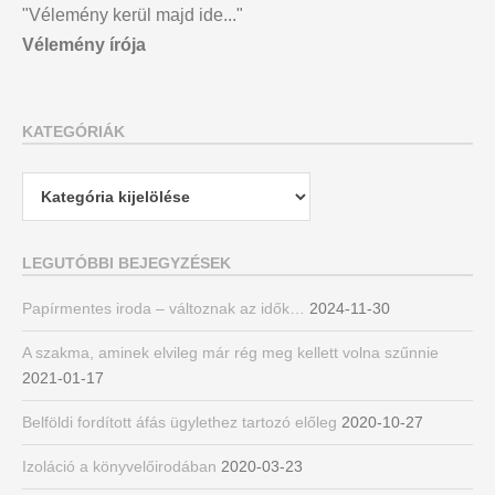
"Vélemény kerül majd ide..."
Vélemény írója
KATEGÓRIÁK
Kategóriák
LEGUTÓBBI BEJEGYZÉSEK
Papírmentes iroda – változnak az idők…
2024-11-30
A szakma, aminek elvileg már rég meg kellett volna szűnnie
2021-01-17
Belföldi fordított áfás ügylethez tartozó előleg
2020-10-27
Izoláció a könyvelőirodában
2020-03-23