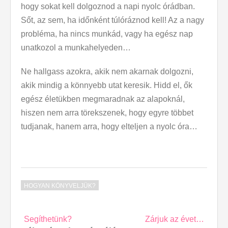
hogy sokat kell dolgoznod a napi nyolc órádban.
Sőt, az sem, ha időnként túlóráznod kell! Az a nagy
probléma, ha nincs munkád, vagy ha egész nap
unatkozol a munkahelyeden…
Ne hallgass azokra, akik nem akarnak dolgozni,
akik mindig a könnyebb utat keresik. Hidd el, ők
egész életükben megmaradnak az alapoknál,
hiszen nem arra törekszenek, hogy egyre többet
tudjanak, hanem arra, hogy elteljen a nyolc óra…
HOGYAN KÖNYVELJÜK?
Post
Segíthetünk?
Zárjuk az évet…