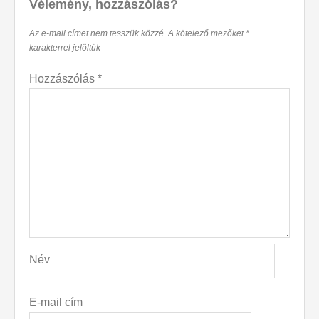
navigation
Vélemény, hozzászólás?
Az e-mail címet nem tesszük közzé.
A kötelező mezőket
*
karakterrel jelöltük
Hozzászólás
*
Név
E-mail cím