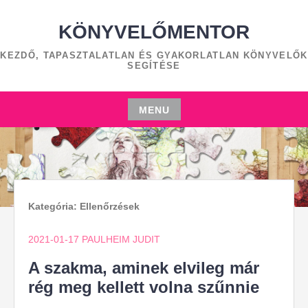
Skip
to
KÖNYVELŐMENTOR
content
KEZDŐ, TAPASZTALATLAN ÉS GYAKORLATLAN KÖNYVELŐK
SEGÍTÉSE
MENU
Skip
to
content
Kategória:
Ellenőrzések
2021-01-17
PAULHEIM JUDIT
A szakma, aminek elvileg már
rég meg kellett volna szűnnie