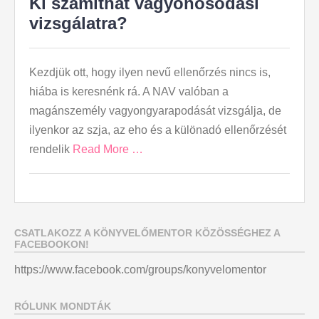
Ki számíthat vagyonosodási
vizsgálatra?
Kezdjük ott, hogy ilyen nevű ellenőrzés nincs is,
hiába is keresnénk rá. A NAV valóban a
magánszemély vagyongyarapodását vizsgálja, de
ilyenkor az szja, az eho és a különadó ellenőrzését
rendelik
Read More …
CSATLAKOZZ A KÖNYVELŐMENTOR KÖZÖSSÉGHEZ A
FACEBOOKON!
https://www.facebook.com/groups/konyvelomentor
RÓLUNK MONDTÁK