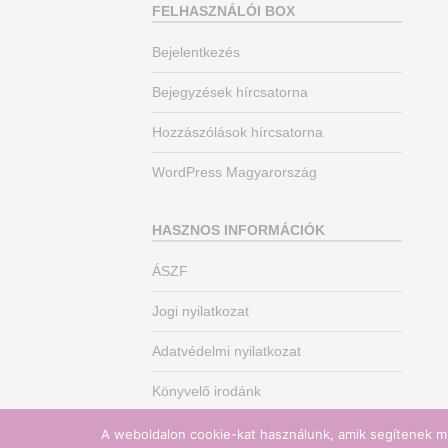
FELHASZNÁLÓI BOX
Bejelentkezés
Bejegyzések hírcsatorna
Hozzászólások hírcsatorna
WordPress Magyarország
HASZNOS INFORMÁCIÓK
ÁSZF
Jogi nyilatkozat
Adatvédelmi nyilatkozat
Könyvelő irodánk
A weboldalon cookie-kat használunk, amik segítenek mi