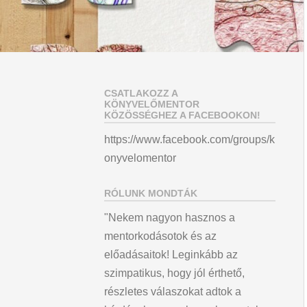
CSATLAKOZZ A
KÖNYVELŐMENTOR
KÖZÖSSÉGHEZ A FACEBOOKON!
https://www.facebook.com/groups/k
onyvelomentor
RÓLUNK MONDTÁK
"Nekem nagyon hasznos a
mentorkodásotok és az
előadásaitok! Leginkább az
szimpatikus, hogy jól érthető,
részletes válaszokat adtok a