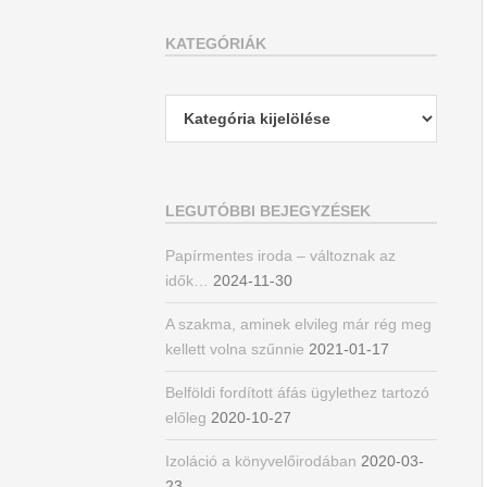
KATEGÓRIÁK
Kategóriák
LEGUTÓBBI BEJEGYZÉSEK
Papírmentes iroda – változnak az
idők…
2024-11-30
A szakma, aminek elvileg már rég meg
kellett volna szűnnie
2021-01-17
Belföldi fordított áfás ügylethez tartozó
előleg
2020-10-27
Izoláció a könyvelőirodában
2020-03-
23