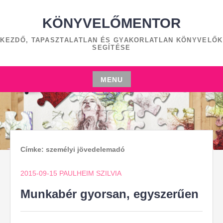
Skip
to
KÖNYVELŐMENTOR
content
KEZDŐ, TAPASZTALATLAN ÉS GYAKORLATLAN KÖNYVELŐK
SEGÍTÉSE
MENU
Skip
to
content
Címke:
személyi jövedelemadó
2015-09-15
PAULHEIM SZILVIA
Munkabér gyorsan, egyszerűen