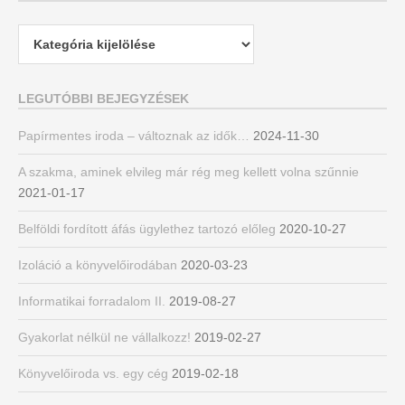
Kategóriák
LEGUTÓBBI BEJEGYZÉSEK
Papírmentes iroda – változnak az idők…
2024-11-30
A szakma, aminek elvileg már rég meg kellett volna szűnnie
2021-01-17
Belföldi fordított áfás ügylethez tartozó előleg
2020-10-27
Izoláció a könyvelőirodában
2020-03-23
Informatikai forradalom II.
2019-08-27
Gyakorlat nélkül ne vállalkozz!
2019-02-27
Könyvelőiroda vs. egy cég
2019-02-18