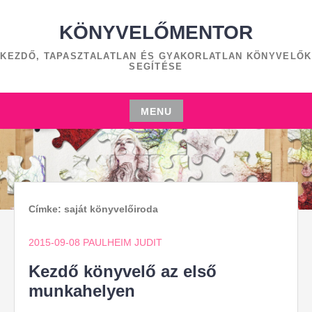
Skip
to
KÖNYVELŐMENTOR
content
KEZDŐ, TAPASZTALATLAN ÉS GYAKORLATLAN KÖNYVELŐK
SEGÍTÉSE
MENU
Skip
to
content
Címke:
saját könyvelőiroda
2015-09-08
PAULHEIM JUDIT
Kezdő könyvelő az első
munkahelyen