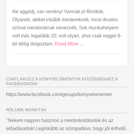
Ne aggódj, van remény! Vannak jó főnökök.
Olyanok, akiket inkább mestereknek, most divatos
szóval mentoroknak neveznék. Sok munkahelyem
volt már, legalább 20; volt olyan, ahol csak reggel 8-
tól délig dolgoztam.
Read More …
CSATLAKOZZ A KÖNYVELŐMENTOR KÖZÖSSÉGHEZ A
FACEBOOKON!
https://www.facebook.com/groups/konyvelomentor
RÓLUNK MONDTÁK
"Nekem nagyon hasznos a mentorkodásotok és az
előadásaitok! Leginkább az szimpatikus, hogy jól érthető,