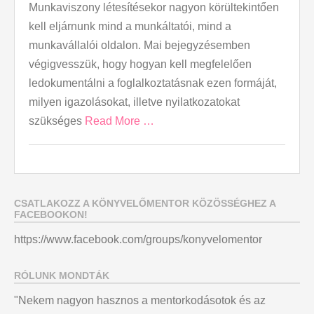
Munkaviszony létesítésekor nagyon körültekintően
kell eljárnunk mind a munkáltatói, mind a
munkavállalói oldalon. Mai bejegyzésemben
végigvesszük, hogy hogyan kell megfelelően
ledokumentálni a foglalkoztatásnak ezen formáját,
milyen igazolásokat, illetve nyilatkozatokat
szükséges
Read More …
CSATLAKOZZ A KÖNYVELŐMENTOR KÖZÖSSÉGHEZ A
FACEBOOKON!
https://www.facebook.com/groups/konyvelomentor
RÓLUNK MONDTÁK
"Nekem nagyon hasznos a mentorkodásotok és az