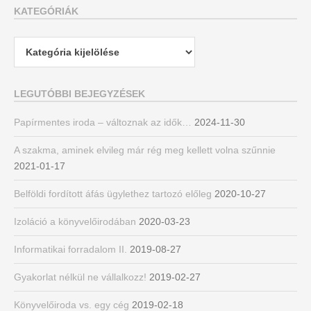
KATEGÓRIÁK
Kategóriák
LEGUTÓBBI BEJEGYZÉSEK
Papírmentes iroda – változnak az idők…
2024-11-30
A szakma, aminek elvileg már rég meg kellett volna szűnnie
2021-01-17
Belföldi fordított áfás ügylethez tartozó előleg
2020-10-27
Izoláció a könyvelőirodában
2020-03-23
Informatikai forradalom II.
2019-08-27
Gyakorlat nélkül ne vállalkozz!
2019-02-27
Könyvelőiroda vs. egy cég
2019-02-18